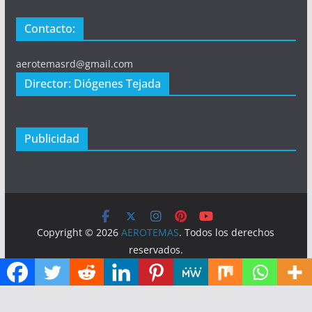
Contacto:
aerotemasrd@gmail.com
Director: Diógenes Tejada
Publicidad
Copyright © 2026
AEROTEMAS
. Todos los derechos
reservados.
Tema:
ColorMag
por ThemeGrill. Funciona con
WordPress
.