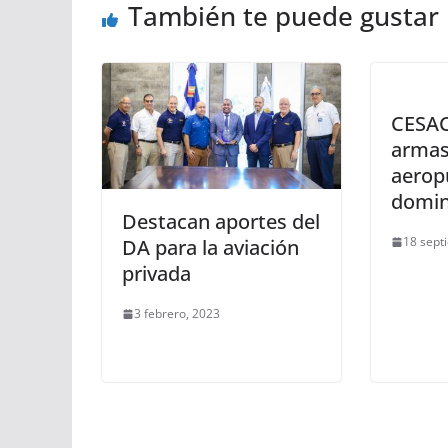
También te puede gustar
CESAC
armas
aerop
domin
Destacan aportes del
18 sept
DA para la aviación
privada
3 febrero, 2023