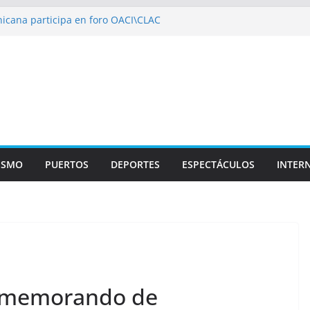
icana participa en foro OACI\CLAC
io Público arrestan a nueve personas
roportuario y DGP acuerdan facilitar
portes en los aeropuertos
recertificaciones en normas de calidad ISO
1
izan multidisciplinario operativo médico
specialidades en Monte Plata
ISMO
PUERTOS
DEPORTES
ESPECTÁCULOS
INTER
n memorando de