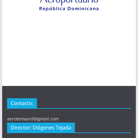
Contacto:
aerotemasrd@gmail.com
Director: Diógenes Tejada