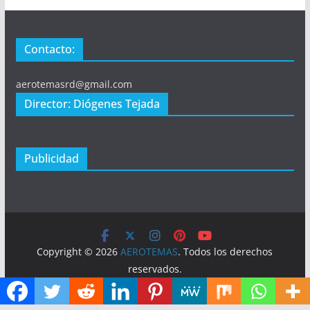
Contacto:
aerotemasrd@gmail.com
Director: Diógenes Tejada
Publicidad
Copyright © 2026
AEROTEMAS
. Todos los derechos
reservados.
Tema:
ColorMag
por ThemeGrill. Funciona con
WordPress
.