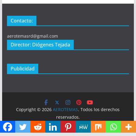
Contacto:
aerotemasrd@gmail.com
Director: Diógenes Tejada
Publicidad
Copyright © 2026
AEROTEMAS
. Todos los derechos
reservados.
Tema:
ColorMag
por ThemeGrill. Funciona con
WordPress
.