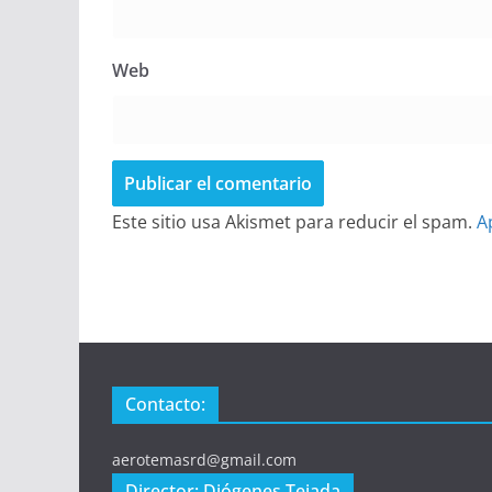
Web
Este sitio usa Akismet para reducir el spam.
A
Contacto:
aerotemasrd@gmail.com
Director: Diógenes Tejada