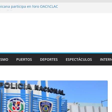
icana participa en foro OACI\CLAC
io Público arrestan a nueve personas
roportuario y DGP acuerdan facilitar
portes en los aeropuertos
recertificaciones en normas de calidad ISO
1
izan multidisciplinario operativo médico
specialidades en Monte Plata
ISMO
PUERTOS
DEPORTES
ESPECTÁCULOS
INTER