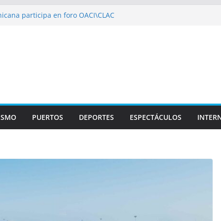
icana participa en foro OACI\CLAC
io Público arrestan a nueve personas
roportuario y DGP acuerdan facilitar
portes en los aeropuertos
recertificaciones en normas de calidad ISO
1
izan multidisciplinario operativo médico
specialidades en Monte Plata
ISMO
PUERTOS
DEPORTES
ESPECTÁCULOS
INTER