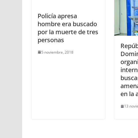
Policía apresa
hombre era buscado
por la muerte de tres
personas
Repúb
5 noviembre, 2018
Domin
organ
inter
busca
amena
en la 
13 novi