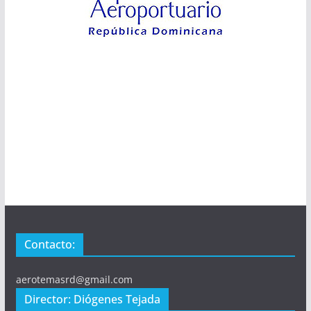
Contacto:
aerotemasrd@gmail.com
Director: Diógenes Tejada