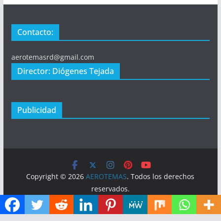
Contacto:
aerotemasrd@gmail.com
Director: Diógenes Tejada
Publicidad
Copyright © 2026
AEROTEMAS
. Todos los derechos
reservados.
Tema:
ColorMag
por ThemeGrill. Funciona con
WordPress
.