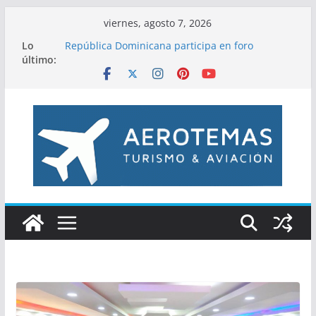
Saltar
viernes, agosto 7, 2026
al
Lo
República Dominicana participa en foro
contenido
último:
OACI\CLAC
DNCD y Ministerio Público arrestan a nueve
personas
Departamento Aeroportuario y DGP acuerdan
facilitar emisión de pasaportes en los
aeropuertos
DA recibe doble recertificaciones en normas de
calidad ISO 9001 e ISO 37001
DA y Armada realizan multidisciplinario
operativo médico con más de 15 especialidades
en Monte Plata