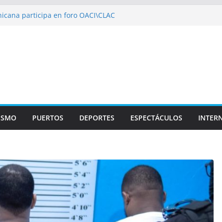
icana participa en foro OACI\CLAC
io Público arrestan a nueve personas
roportuario y DGP acuerdan facilitar
portes en los aeropuertos
recertificaciones en normas de calidad ISO
1
izan multidisciplinario operativo médico
specialidades en Monte Plata
ISMO
PUERTOS
DEPORTES
ESPECTÁCULOS
INTER