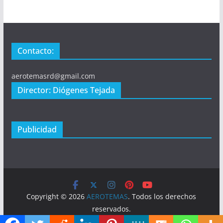
Contacto:
aerotemasrd@gmail.com
Director: Diógenes Tejada
Publicidad
Copyright © 2026
AEROTEMAS
. Todos los derechos
reservados.
Tema:
ColorMag
por ThemeGrill. Funciona con
WordPress
.