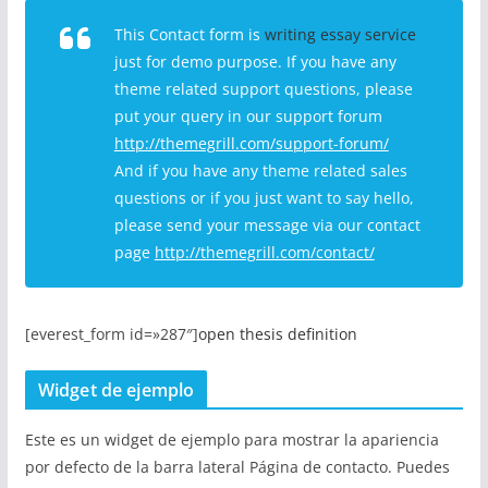
This Contact form is
writing essay service
just for demo purpose. If you have any
theme related support questions, please
put your query in our support forum
http://themegrill.com/support-forum/
And if you have any theme related sales
questions or if you just want to say hello,
please send your message via our contact
page
http://themegrill.com/contact/
[everest_form id=»287″]
open thesis definition
Widget de ejemplo
Este es un widget de ejemplo para mostrar la apariencia
por defecto de la barra lateral Página de contacto. Puedes