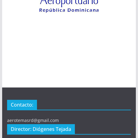
Contacto:
aerotemasrd@gmail.com
Director: Diógenes Tejada