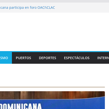
cana participa en foro OACI\CLAC
o Público arrestan a nueve personas
oportuario y DGP acuerdan facilitar
ortes en los aeropuertos
ecertificaciones en normas de calidad ISO
izan multidisciplinario operativo médico
pecialidades en Monte Plata
ISMO
PUERTOS
DEPORTES
ESPECTÁCULOS
INTER