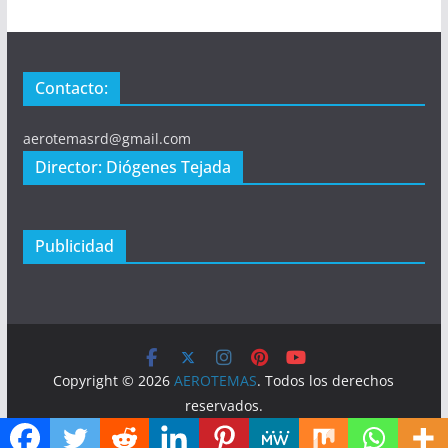
Contacto:
aerotemasrd@gmail.com
Director: Diógenes Tejada
Publicidad
Copyright © 2026
AEROTEMAS
. Todos los derechos
reservados.
Tema:
ColorMag
por ThemeGrill. Funciona con
WordPress
.