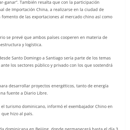
ar-ganar”. También resalta que con la participación
al de Importación China, a realizarse en la ciudad de
n fomento de las exportaciones al mercado chino así como
tario se prevé que ambos países cooperen en materia de
estructura y logística.
 desde Santo Domingo a Santiago sería parte de los temas
nte los sectores público y privado con los que sostendrá
para desarrollar proyectos energéticos, tanto de energía
a fuente a Diario Libre.
a y el turismo dominicano, informó el exembajador Chino en
que hizo al país.
da dominicana en Beijing, donde permanecerá hasta el día 3