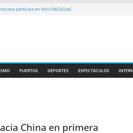
nicana participa en foro OACI\CLAC
rio Público arrestan a nueve personas
eroportuario y DGP acuerdan facilitar
aportes en los aeropuertos
e recertificaciones en normas de calidad ISO
01
alizan multidisciplinario operativo médico
especialidades en Monte Plata
ISMO
PUERTOS
DEPORTES
ESPECTÁCULOS
INTER
hacia China en primera