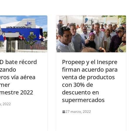
RD bate récord
Propeep y el Inespre
izando
firman acuerdo para
ros vía aérea
venta de productos
imer
con 30% de
imestre 2022
descuento en
supermercados
, 2022
27 marzo, 2022