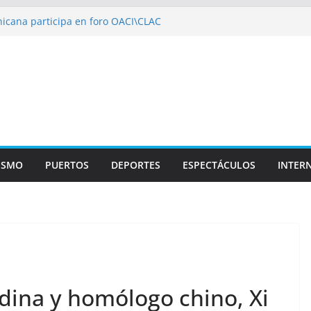
icana participa en foro OACI\CLAC
io Público arrestan a nueve personas
roportuario y DGP acuerdan facilitar
portes en los aeropuertos
recertificaciones en normas de calidad ISO
1
izan multidisciplinario operativo médico
specialidades en Monte Plata
ISMO
PUERTOS
DEPORTES
ESPECTÁCULOS
INTER
dina y homólogo chino, Xi