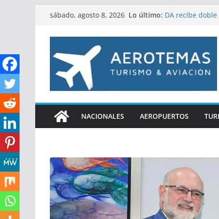
Saltar
Lo último:
DA recibe doble 
sábado, agosto 8, 2026
al
9001 e ISO 3700
DA y Armada real
contenido
con más de 15 e
República Domin
DNCD y Minister
Departamento Ae
emisión de pasa
NACIONALES
AEROPUERTOS
TUR