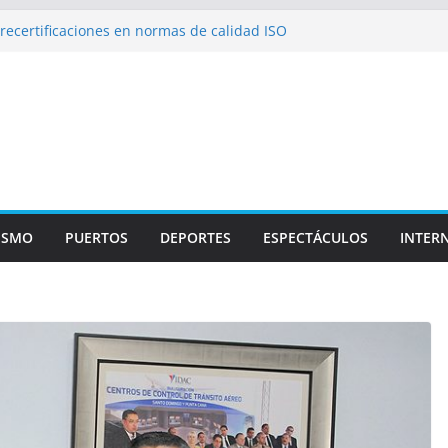
recertificaciones en normas de calidad ISO
1
izan multidisciplinario operativo médico
specialidades en Monte Plata
icana participa en foro OACI\CLAC
io Público arrestan a nueve personas
roportuario y DGP acuerdan facilitar
portes en los aeropuertos
ISMO
PUERTOS
DEPORTES
ESPECTÁCULOS
INTER