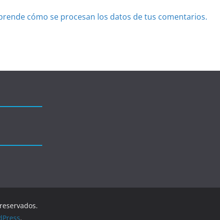
prende cómo se procesan los datos de tus comentarios.
 reservados.
dPress
.