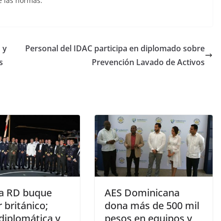
e las normas.
 y
Personal del IDAC participa en diplomado sobre
s
Prevención Lavado de Activos
 a RD buque
AES Dominicana
r británico;
dona más de 500 mil
 diplomática y
pesos en equipos y