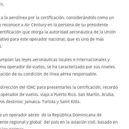
ín.
 a la aerolínea por la certificación, considerándolo como un
a y reconoce a Air Century en la persona de su presidente
ertificación que otorga la autoridad aeronáutica de la Unión
cativo para este operador nacional, que es uno de más
ó.
umplan las leyes aeronáuticas locales e internacionales y
omo operador de vuelos, se ha caracterizado por sus niveles
mación de su condición de línea aérea responsable.
dirección del IDAC para presentarles la certificación, recordó
perador de vuelos, viaja a Puerto Rico, San Martín, Aruba,
s destinos: Jamaica, Tortola y Saint Kitts.
es a un operador aéreo de la República Dominicana de
nte regional y global del país en la aviación civil, basado en