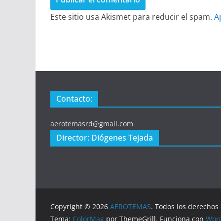
Este sitio usa Akismet para reducir el spam.
A
Contacto:
aerotemasrd@gmail.com
Director: Diógenes Tejada
Copyright © 2026
AEROTEMAS
. Todos los derechos
Tema:
ColorMag
por ThemeGrill. Funciona con
Wor