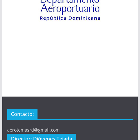
Contacto:
aerotemasrd@gmail.com
Director: Diógenes Tejada