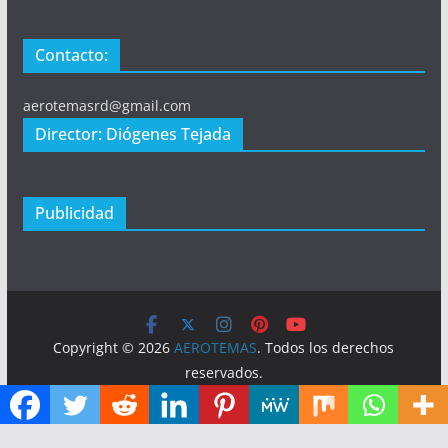
Contacto:
aerotemasrd@gmail.com
Director: Diógenes Tejada
Publicidad
Copyright © 2026
AEROTEMAS
. Todos los derechos
reservados.
Tema:
ColorMag
por ThemeGrill. Funciona con
WordPress
.