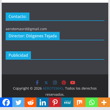
Contacto:
aerotemasrd@gmail.com
Director: Diógenes Tejada
Publicidad
Copyright © 2026
AEROTEMAS
. Todos los derechos
reservados.
Tema:
ColorMag
por ThemeGrill. Funciona con
WordPress
.