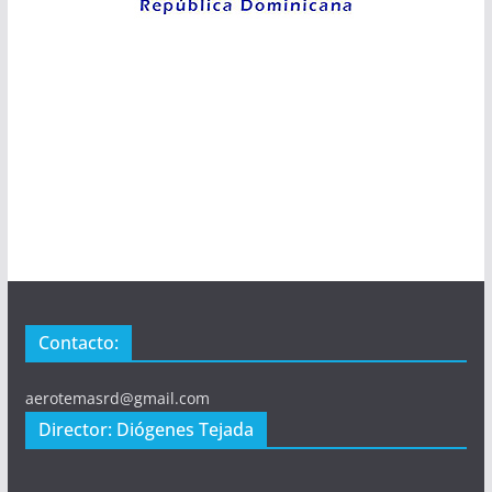
Contacto:
aerotemasrd@gmail.com
Director: Diógenes Tejada