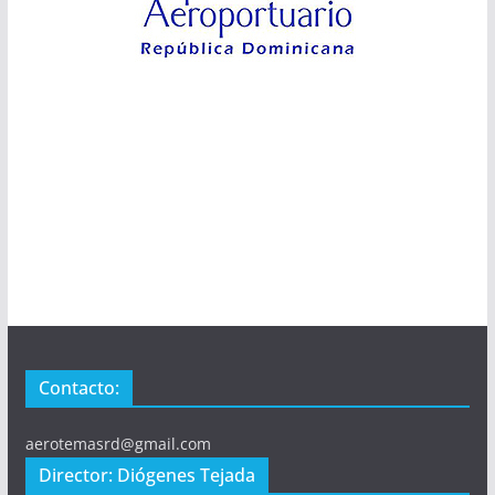
Contacto:
aerotemasrd@gmail.com
Director: Diógenes Tejada