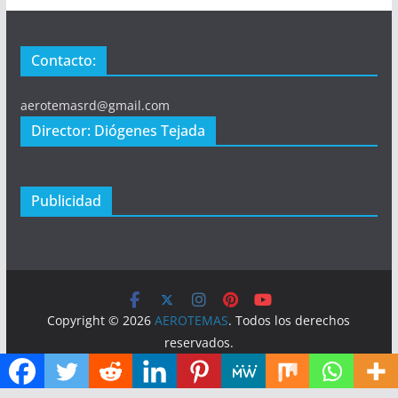
Contacto:
aerotemasrd@gmail.com
Director: Diógenes Tejada
Publicidad
Copyright © 2026
AEROTEMAS
. Todos los derechos
reservados.
Tema:
ColorMag
por ThemeGrill. Funciona con
WordPress
.