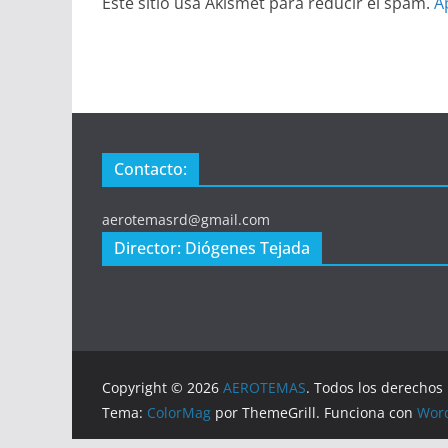
Este sitio usa Akismet para reducir el spam.
A
Contacto:
aerotemasrd@gmail.com
Director: Diógenes Tejada
Copyright © 2026
AEROTEMAS
. Todos los derechos
Tema:
ColorMag
por ThemeGrill. Funciona con
Wor