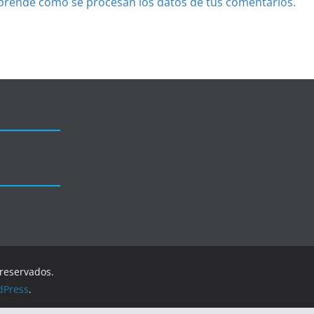
prende cómo se procesan los datos de tus comentarios.
 reservados.
dPress
.