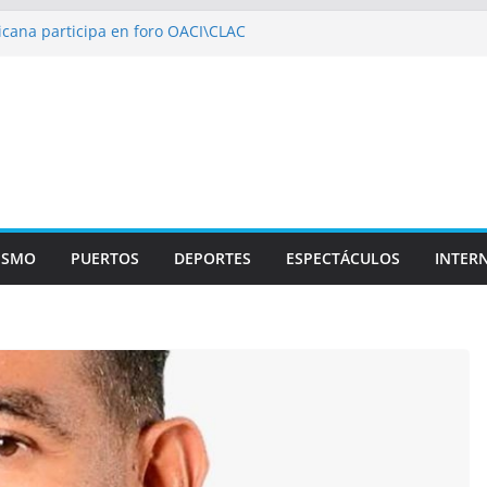
cana participa en foro OACI\CLAC
o Público arrestan a nueve personas
oportuario y DGP acuerdan facilitar
ortes en los aeropuertos
ecertificaciones en normas de calidad ISO
izan multidisciplinario operativo médico
pecialidades en Monte Plata
ISMO
PUERTOS
DEPORTES
ESPECTÁCULOS
INTER