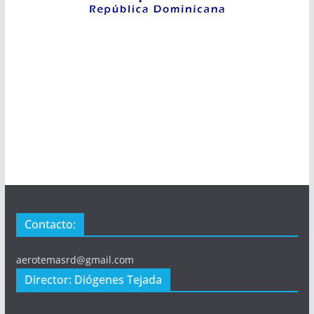
Contacto:
aerotemasrd@gmail.com
Director: Diógenes Tejada