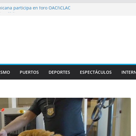
icana participa en foro OACI\CLAC
io Público arrestan a nueve personas
roportuario y DGP acuerdan facilitar
portes en los aeropuertos
recertificaciones en normas de calidad ISO
1
izan multidisciplinario operativo médico
specialidades en Monte Plata
ISMO
PUERTOS
DEPORTES
ESPECTÁCULOS
INTER