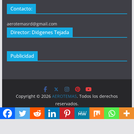
Contacto:
aerotemasrd@gmail.com
Director: Diógenes Tejada
Publicidad
Copyright © 2026
AEROTEMAS
. Todos los derechos
reservados.
Tema:
ColorMag
por ThemeGrill. Funciona con
WordPress
.