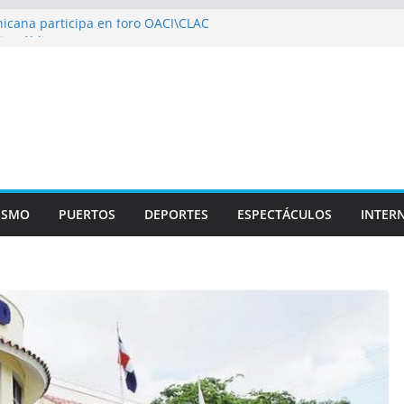
icana participa en foro OACI\CLAC
io Público arrestan a nueve personas
roportuario y DGP acuerdan facilitar
portes en los aeropuertos
recertificaciones en normas de calidad ISO
1
izan multidisciplinario operativo médico
specialidades en Monte Plata
ISMO
PUERTOS
DEPORTES
ESPECTÁCULOS
INTER