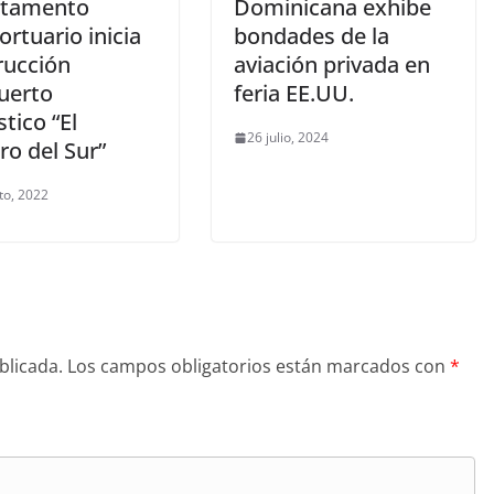
rtamento
Dominicana exhibe
rtuario inicia
bondades de la
rucción
aviación privada en
uerto
feria EE.UU.
tico “El
26 julio, 2024
ro del Sur”
to, 2022
blicada.
Los campos obligatorios están marcados con
*