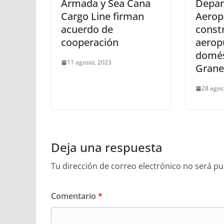
Armada y Sea Cana
Depa
Cargo Line firman
Aeropo
acuerdo de
const
cooperación
aerop
domés
11 agosto, 2023
Grane
28 agos
Deja una respuesta
Tu dirección de correo electrónico no será pu
Comentario
*