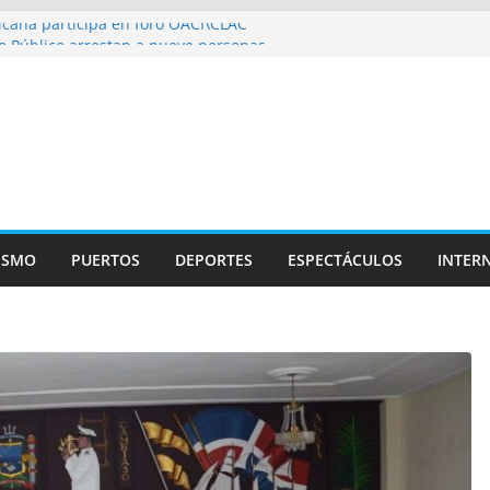
cana participa en foro OACI\CLAC
o Público arrestan a nueve personas
oportuario y DGP acuerdan facilitar
ortes en los aeropuertos
ecertificaciones en normas de calidad ISO
izan multidisciplinario operativo médico
pecialidades en Monte Plata
ISMO
PUERTOS
DEPORTES
ESPECTÁCULOS
INTER