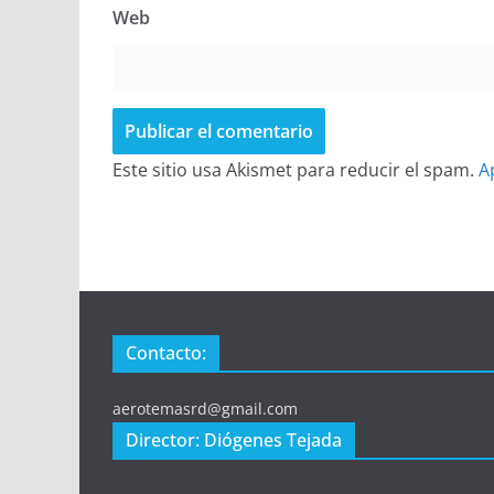
Web
Este sitio usa Akismet para reducir el spam.
A
Contacto:
aerotemasrd@gmail.com
Director: Diógenes Tejada