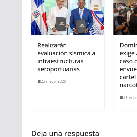
Realizarán
Domín
evaluación sísmica a
exige 
infraestructuras
caso d
aeroportuarias
envue
cartel
23 mayo, 2025
narcot
21 sept
Deja una respuesta