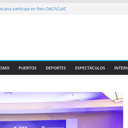
icana participa en foro OACI\CLAC
io Público arrestan a nueve personas
roportuario y DGP acuerdan facilitar
portes en los aeropuertos
recertificaciones en normas de calidad ISO
1
izan multidisciplinario operativo médico
specialidades en Monte Plata
ISMO
PUERTOS
DEPORTES
ESPECTÁCULOS
INTER