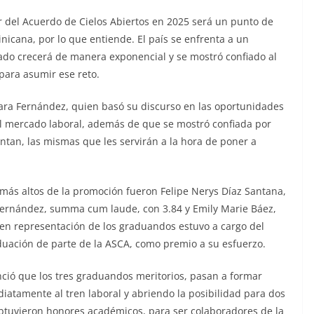
or del Acuerdo de Cielos Abiertos en 2025 será un punto de
inicana, por lo que entiende. El país se enfrenta a un
ado crecerá de manera exponencial y se mostró confiado al
para asumir ese reto.
lara Fernández, quien basó su discurso en las oportunidades
l mercado laboral, además de que se mostró confiada por
ntan, las mismas que les servirán a la hora de poner a
 más altos de la promoción fueron Felipe Nerys Díaz Santana,
ernández, summa cum laude, con 3.84 y Emily Marie Báez,
en representación de los graduandos estuvo a cargo del
aduación de parte de la ASCA, como premio a su esfuerzo.
ció que los tres graduandos meritorios, pasan a formar
diatamente al tren laboral y abriendo la posibilidad para dos
btuvieron honores académicos, para ser colaboradores de la