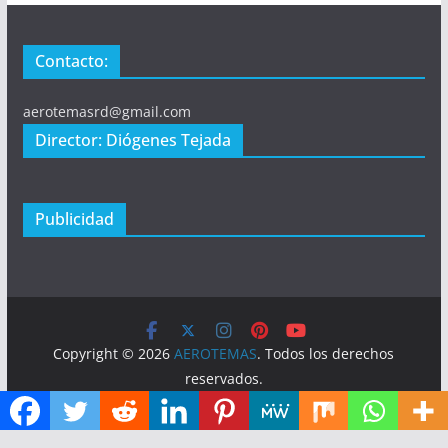
Contacto:
aerotemasrd@gmail.com
Director: Diógenes Tejada
Publicidad
Copyright © 2026
AEROTEMAS
. Todos los derechos
reservados.
Tema:
ColorMag
por ThemeGrill. Funciona con
WordPress
.