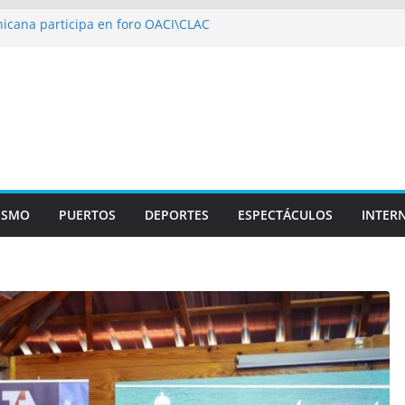
icana participa en foro OACI\CLAC
io Público arrestan a nueve personas
roportuario y DGP acuerdan facilitar
portes en los aeropuertos
recertificaciones en normas de calidad ISO
1
izan multidisciplinario operativo médico
specialidades en Monte Plata
ISMO
PUERTOS
DEPORTES
ESPECTÁCULOS
INTER