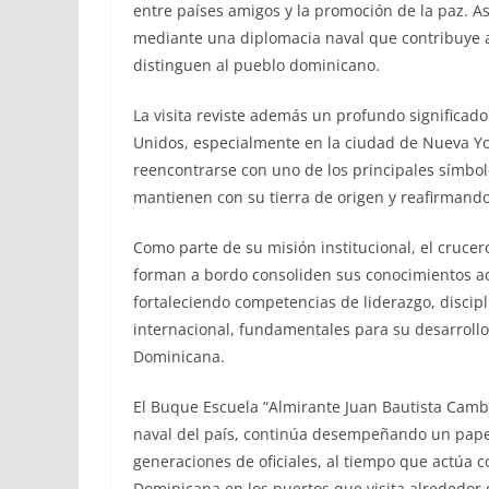
entre países amigos y la promoción de la paz. As
mediante una diplomacia naval que contribuye a di
distinguen al pueblo dominicano.
La visita reviste además un profundo significad
Unidos, especialmente en la ciudad de Nueva Yo
reencontrarse con uno de los principales símbolo
mantienen con su tierra de origen y reafirmando
Como parte de su misión institucional, el cruce
forman a bordo consoliden sus conocimientos a
fortaleciendo competencias de liderazgo, discip
internacional, fundamentales para su desarrollo
Dominicana.
El Buque Escuela “Almirante Juan Bautista Cambi
naval del país, continúa desempeñando un papel
generaciones de oficiales, al tiempo que actúa 
Dominicana en los puertos que visita alrededor