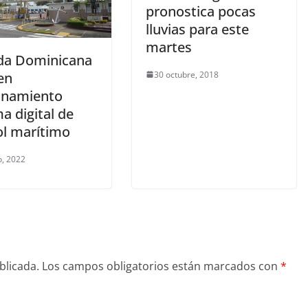
pronostica pocas
lluvias para este
martes
a Dominicana
30 octubre, 2018
en
onamiento
a digital de
ol marítimo
o, 2022
blicada.
Los campos obligatorios están marcados con
*