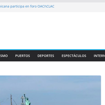
icana participa en foro OACI\CLAC
io Público arrestan a nueve personas
roportuario y DGP acuerdan facilitar
portes en los aeropuertos
recertificaciones en normas de calidad ISO
1
izan multidisciplinario operativo médico
specialidades en Monte Plata
ISMO
PUERTOS
DEPORTES
ESPECTÁCULOS
INTER