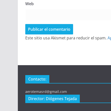
Web
Este sitio usa Akismet para reducir el spam.
A
Contacto:
aerotemasrd@gmail.com
Director: Diógenes Tejada