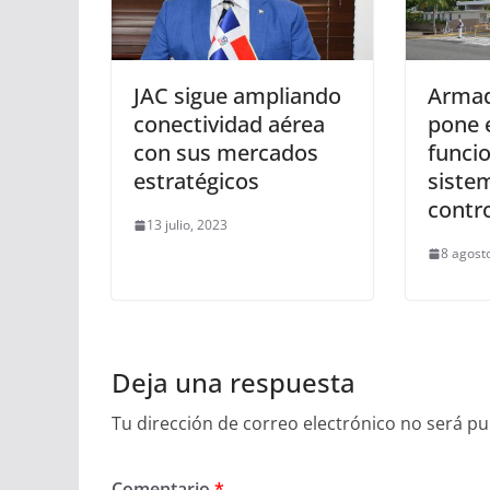
JAC sigue ampliando
Armad
conectividad aérea
pone 
con sus mercados
funci
estratégicos
sistem
contr
13 julio, 2023
8 agost
Deja una respuesta
Tu dirección de correo electrónico no será pu
Comentario
*