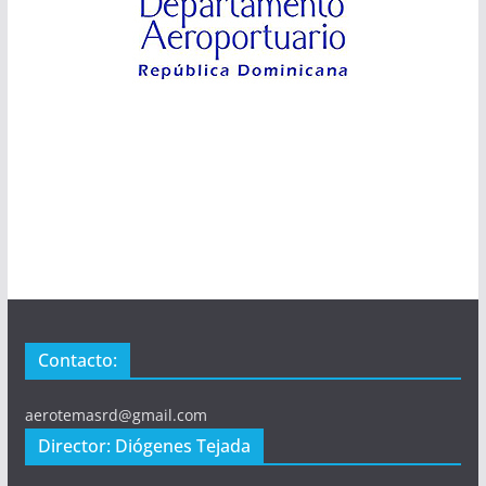
Contacto:
aerotemasrd@gmail.com
Director: Diógenes Tejada