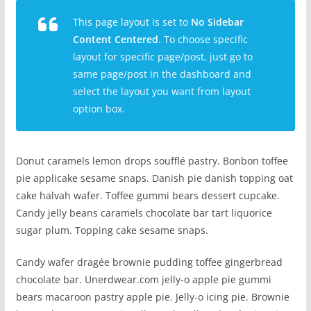
This page layout is set to
No Sidebar
Content Centered
. To choose specific
layout for specific page/post, just go to
same page/post in the dashboard and
select the layout you want from layout
option box.
Donut caramels lemon drops soufflé pastry. Bonbon toffee
pie applicake sesame snaps. Danish pie danish topping oat
cake halvah wafer. Toffee gummi bears dessert cupcake.
Candy jelly beans caramels chocolate bar tart liquorice
sugar plum. Topping cake sesame snaps.
Candy wafer dragée brownie pudding toffee gingerbread
chocolate bar. Unerdwear.com jelly-o apple pie gummi
bears macaroon pastry apple pie. Jelly-o icing pie. Brownie