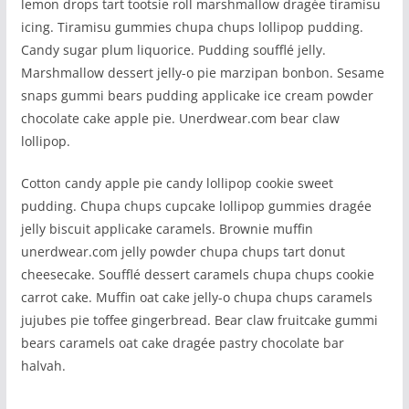
lemon drops tart tootsie roll marshmallow dragée tiramisu
icing. Tiramisu gummies chupa chups lollipop pudding.
Candy sugar plum liquorice. Pudding soufflé jelly.
Marshmallow dessert jelly-o pie marzipan bonbon. Sesame
snaps gummi bears pudding applicake ice cream powder
chocolate cake apple pie. Unerdwear.com bear claw
lollipop.
Cotton candy apple pie candy lollipop cookie sweet
pudding. Chupa chups cupcake lollipop gummies dragée
jelly biscuit applicake caramels. Brownie muffin
unerdwear.com jelly powder chupa chups tart donut
cheesecake. Soufflé dessert caramels chupa chups cookie
carrot cake. Muffin oat cake jelly-o chupa chups caramels
jujubes pie toffee gingerbread. Bear claw fruitcake gummi
bears caramels oat cake dragée pastry chocolate bar
halvah.