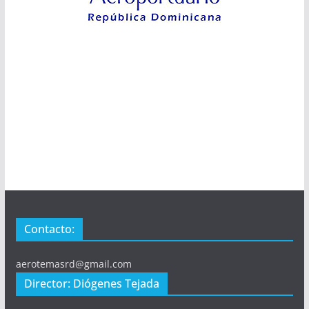
Contacto:
aerotemasrd@gmail.com
Director: Diógenes Tejada