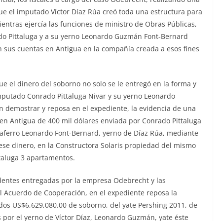
e el imputado Víctor Díaz Rúa creó toda una estructura para
entras ejercía las funciones de ministro de Obras Públicas,
do Pittaluga y a su yerno Leonardo Guzmán Font-Bernard
n sus cuentas en Antigua en la compañía creada a esos fines
 el dinero del soborno no solo se le entregó en la forma y
imputado Conrado Pittaluga Nivar y su yerno Leonardo
 demostrar y reposa en el expediente, la evidencia de una
en Antigua de 400 mil dólares enviada por Conrado Pittaluga
aferro Leonardo Font-Bernard, yerno de Díaz Rúa, mediante
, ese dinero, en la Constructora Solaris propiedad del mismo
ttaluga 3 apartamentos.
ndentes entregadas por la empresa Odebrecht y las
al Acuerdo de Cooperación, en el expediente reposa la
ados US$6,629,080.00 de soborno, del yate Pershing 2011, de
s por el yerno de Víctor Díaz, Leonardo Guzmán, yate éste