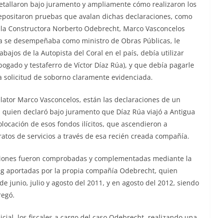
detallaron bajo juramento y ampliamente cómo realizaron los
depositaron pruebas que avalan dichas declaraciones, como
e la Constructora Norberto Odebrecht, Marco Vasconcelos
úa se desempeñaba como ministro de Obras Públicas, le
ajos de la Autopista del Coral en el país, debía utilizar
ogado y testaferro de Víctor Díaz Rúa), y que debía pagarle
na solicitud de soborno claramente evidenciada.
lator Marco Vasconcelos, están las declaraciones de un
 quien declaró bajo juramento que Díaz Rúa viajó a Antigua
locación de esos fondos ilícitos, que ascendieron a
ratos de servicios a través de esa recién creada compañía.
aciones fueron comprobadas y complementadas mediante la
ng aportadas por la propia compañía Odebrecht, quien
 junio, julio y agosto del 2011, y en agosto del 2012, siendo
regó.
icial, los fiscales a cargo del caso Odebrecht, realizando una