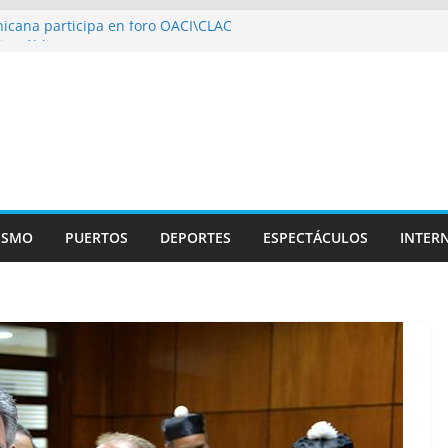
icana participa en foro OACI\CLAC
io Público arrestan a nueve personas
roportuario y DGP acuerdan facilitar
portes en los aeropuertos
recertificaciones en normas de calidad ISO
1
izan multidisciplinario operativo médico
specialidades en Monte Plata
ISMO
PUERTOS
DEPORTES
ESPECTÁCULOS
INTER