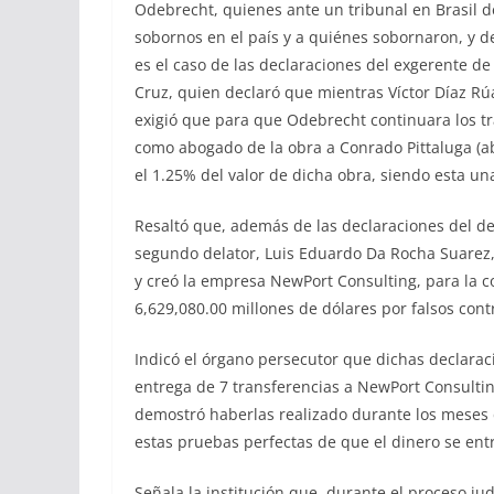
Odebrecht, quienes ante un tribunal en Brasil 
sobornos en el país y a quiénes sobornaron, y 
es el caso de las declaraciones del exgerente d
Cruz, quien declaró que mientras Víctor Díaz R
exigió que para que Odebrecht continuara los trab
como abogado de la obra a Conrado Pittaluga (ab
el 1.25% del valor de dicha obra, siendo esta u
Resaltó que, además de las declaraciones del de
segundo delator, Luis Eduardo Da Rocha Suarez,
y creó la empresa NewPort Consulting, para la co
6,629,080.00 millones de dólares por falsos cont
Indicó el órgano persecutor que dichas declar
entrega de 7 transferencias a NewPort Consulti
demostró haberlas realizado durante los meses de
estas pruebas perfectas de que el dinero se ent
Señala la institución que, durante el proceso jud