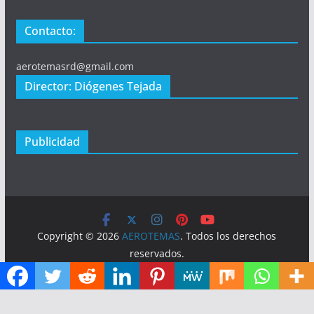
Contacto:
aerotemasrd@gmail.com
Director: Diógenes Tejada
Publicidad
Copyright © 2026
AEROTEMAS
. Todos los derechos
reservados.
Tema:
ColorMag
por ThemeGrill. Funciona con
WordPress
.