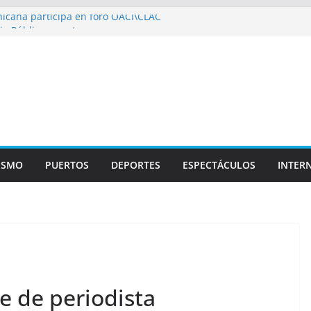
icana participa en foro OACI\CLAC
io Público arrestan a nueve personas
roportuario y DGP acuerdan facilitar
portes en los aeropuertos
recertificaciones en normas de calidad ISO
1
izan multidisciplinario operativo médico
specialidades en Monte Plata
ISMO
PUERTOS
DEPORTES
ESPECTÁCULOS
INTER
 de periodista