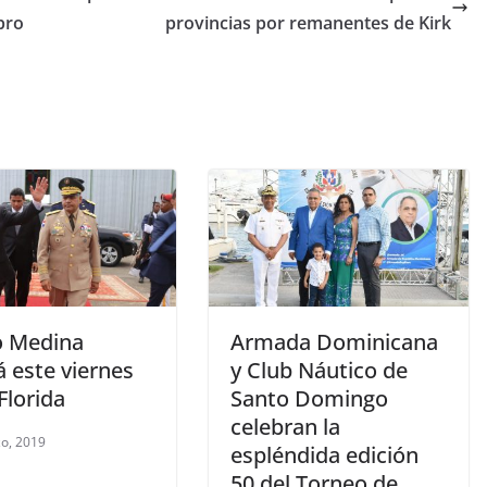
bro
provincias por remanentes de Kirk
o Medina
Armada Dominicana
á este viernes
y Club Náutico de
Florida
Santo Domingo
celebran la
o, 2019
espléndida edición
50 del Torneo de