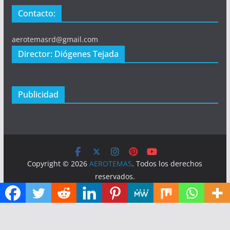
Contacto:
aerotemasrd@gmail.com
Director: Diógenes Tejada
Publicidad
Copyright © 2026
AEROTEMAS
. Todos los derechos
reservados.
Tema:
ColorMag
por ThemeGrill. Funciona con
WordPress
.