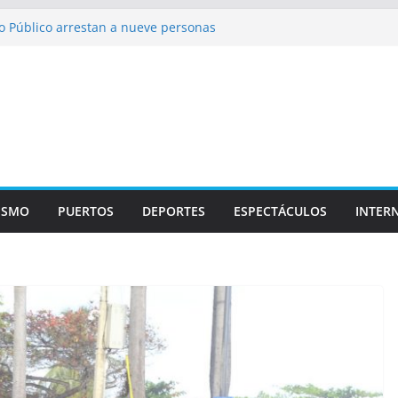
o Público arrestan a nueve personas
oportuario y DGP acuerdan facilitar
ortes en los aeropuertos
ecertificaciones en normas de calidad ISO
izan multidisciplinario operativo médico
pecialidades en Monte Plata
cana participa en foro OACI\CLAC
ISMO
PUERTOS
DEPORTES
ESPECTÁCULOS
INTER