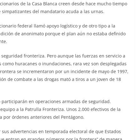
funcionarios de la Casa Blanca creen desde hace mucho tiempo
e simpatizantes del mandatario acuda a las urnas.
onario federal llamó apoyo logístico y de otro tipo a la
condición de anonimato porque el plan aún no estaba definido
nte.
 seguridad fronteriza. Pero aunque las fuerzas en servicio a
s como huracanes o inundaciones, rara vez son desplegadas
a frontera se incrementaron por un incidente de mayo de 1997,
ón de combate a las drogas mató a tiros a un joven de 18
 participarán en operaciones armadas de seguridad.
equipo a la Patrulla Fronteriza. Unos 2.000 efectivos de la
a por órdenes anteriores del Pentágono.
 sus advertencias en temporada electoral de que Estados
“que entran en grandes números por la frontera” de manera