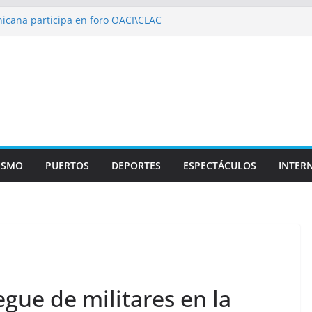
icana participa en foro OACI\CLAC
io Público arrestan a nueve personas
roportuario y DGP acuerdan facilitar
portes en los aeropuertos
recertificaciones en normas de calidad ISO
1
izan multidisciplinario operativo médico
specialidades en Monte Plata
ISMO
PUERTOS
DEPORTES
ESPECTÁCULOS
INTER
gue de militares en la