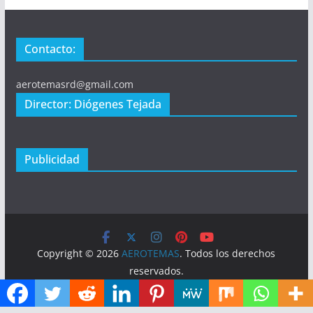
Contacto:
aerotemasrd@gmail.com
Director: Diógenes Tejada
Publicidad
Copyright © 2026
AEROTEMAS
. Todos los derechos
reservados.
Tema:
ColorMag
por ThemeGrill. Funciona con
WordPress
.