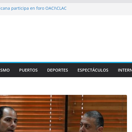
cana participa en foro OACI\CLAC
o Público arrestan a nueve personas
oportuario y DGP acuerdan facilitar
ortes en los aeropuertos
ecertificaciones en normas de calidad ISO
izan multidisciplinario operativo médico
pecialidades en Monte Plata
ISMO
PUERTOS
DEPORTES
ESPECTÁCULOS
INTER