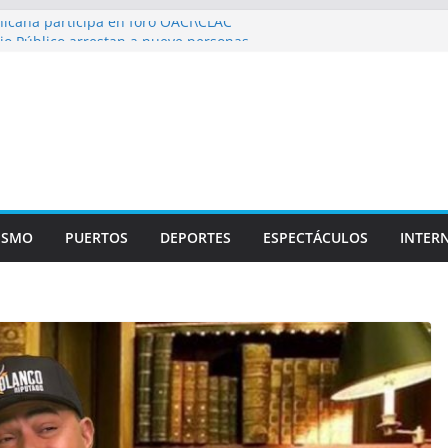
icana participa en foro OACI\CLAC
io Público arrestan a nueve personas
roportuario y DGP acuerdan facilitar
portes en los aeropuertos
recertificaciones en normas de calidad ISO
1
izan multidisciplinario operativo médico
specialidades en Monte Plata
ISMO
PUERTOS
DEPORTES
ESPECTÁCULOS
INTER