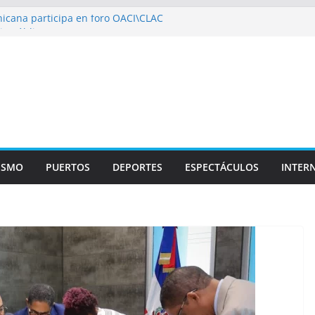
icana participa en foro OACI\CLAC
io Público arrestan a nueve personas
roportuario y DGP acuerdan facilitar
portes en los aeropuertos
recertificaciones en normas de calidad ISO
1
izan multidisciplinario operativo médico
specialidades en Monte Plata
ISMO
PUERTOS
DEPORTES
ESPECTÁCULOS
INTER