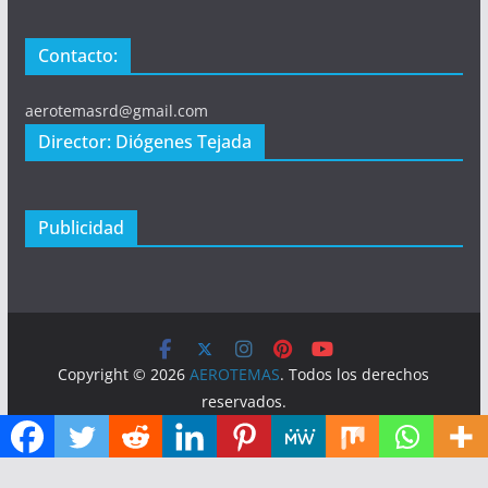
Contacto:
aerotemasrd@gmail.com
Director: Diógenes Tejada
Publicidad
Copyright © 2026
AEROTEMAS
. Todos los derechos
reservados.
Tema:
ColorMag
por ThemeGrill. Funciona con
WordPress
.