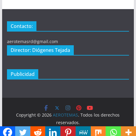
Contacto:
aerotemasrd@gmail.com
Director: Diógenes Tejada
Publicidad
Copyright © 2026
AEROTEMAS
. Todos los derechos
reservados.
Tema:
ColorMag
por ThemeGrill. Funciona con
WordPress
.